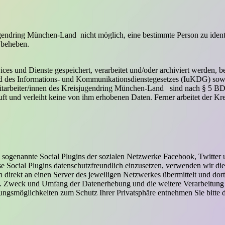
gendring München-Land nicht möglich, eine bestimmte Person zu identifi
u beheben.
ces und Dienste gespeichert, verarbeitet und/oder archiviert werden,
 des Informations- und Kommunikationsdienstegesetzes (IuKDG) sowie
Mitarbeiter/innen des Kreisjugendring München-Land sind nach § 5 
ft und verleiht keine von ihm erhobenen Daten. Ferner arbeitet der 
ogenannte Social Plugins der sozialen Netzwerke Facebook, Twitter u
Social Plugins datenschutzfreundlich einzusetzen, verwenden wir die L
on direkt an einen Server des jeweiligen Netzwerkes übermittelt und d
eigt. Zweck und Umfang der Datenerhebung und die weitere Verarbeitun
ungsmöglichkeiten zum Schutz Ihrer Privatsphäre entnehmen Sie bitte 