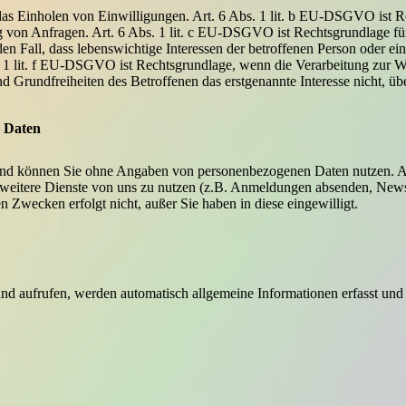
das Einholen von Einwilligungen. Art. 6 Abs. 1 lit. b EU-DSGVO ist R
 von Anfragen. Art. 6 Abs. 1 lit. c EU-DSGVO ist Rechtsgrundlage für 
n Fall, dass lebenswichtige Interessen der betroffenen Person oder ei
 1 lit. f EU-DSGVO ist Rechtsgrundlage, wenn die Verarbeitung zur Wa
und Grundfreiheiten des Betroffenen das erstgenannte Interesse nicht, ü
 Daten
d können Sie ohne Angaben von personenbezogenen Daten nutzen. An e
tere Dienste von uns zu nutzen (z.B. Anmeldungen absenden, Newslet
 Zwecken erfolgt nicht, außer Sie haben in diese eingewilligt.
 aufrufen, werden automatisch allgemeine Informationen erfasst und i